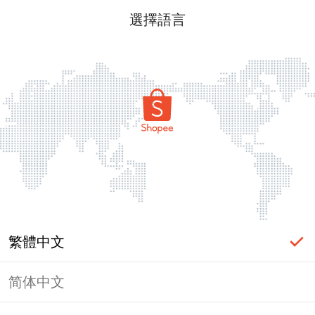
選擇語言
繁體中文
简体中文
頁面無法顯示