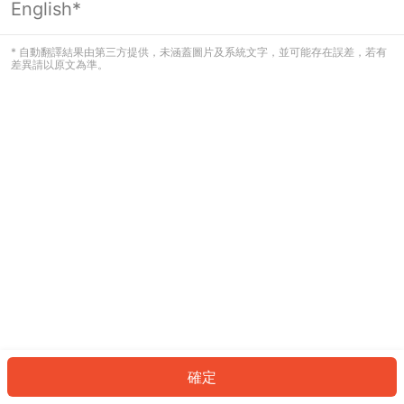
English*
發生錯誤！請登入並再試一次或回到主
頁。
* 自動翻譯結果由第三方提供，未涵蓋圖片及系統文字，並可能存在誤差，若有
差異請以原文為準。
登入
返回首頁
確定
ID: 1803aa8d261-7db3-4843-a9da-86e5f8ca1a0d