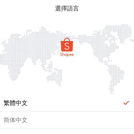
選擇語言
繁體中文
简体中文
頁面無法顯示