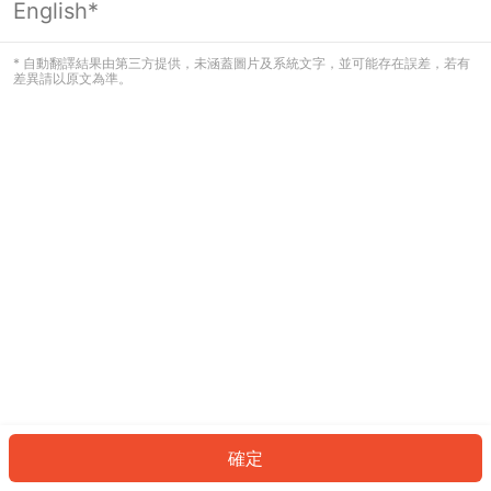
English*
發生錯誤！請登入並再試一次或回到主
頁。
* 自動翻譯結果由第三方提供，未涵蓋圖片及系統文字，並可能存在誤差，若有
差異請以原文為準。
登入
返回首頁
確定
ID: 691a03289c4-9de0-45d0-a0bd-f143a4b0f704