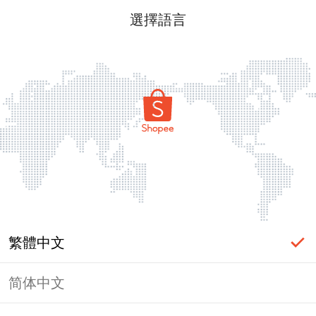
選擇語言
繁體中文
简体中文
頁面無法顯示