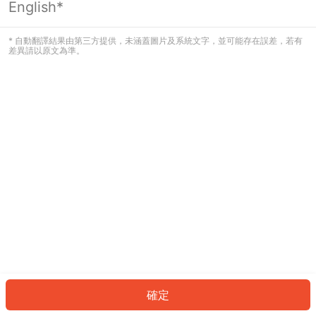
English*
發生錯誤！請登入並再試一次或回到主
頁。
* 自動翻譯結果由第三方提供，未涵蓋圖片及系統文字，並可能存在誤差，若有
差異請以原文為準。
登入
返回首頁
確定
ID: 306776a1629-c3d8-47d8-9a16-660434822264