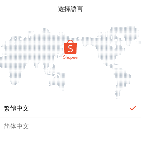
選擇語言
繁體中文
简体中文
頁面無法顯示