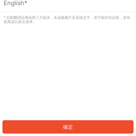
English*
發生錯誤！請登入並再試一次或回到主
頁。
* 自動翻譯結果由第三方提供，未涵蓋圖片及系統文字，並可能存在誤差，若有
差異請以原文為準。
登入
返回首頁
確定
ID: 283dc50d30b-456e-4e1a-838a-aadab03b07ab