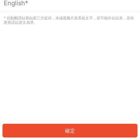
English*
發生錯誤！請登入並再試一次或回到主
頁。
* 自動翻譯結果由第三方提供，未涵蓋圖片及系統文字，並可能存在誤差，若有
差異請以原文為準。
登入
返回首頁
確定
ID: 82411931c25-4242-49cd-9fe2-a1a461ec73cc