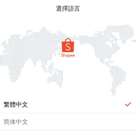
選擇語言
繁體中文
简体中文
頁面無法顯示