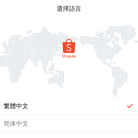
選擇語言
繁體中文
简体中文
頁面無法顯示