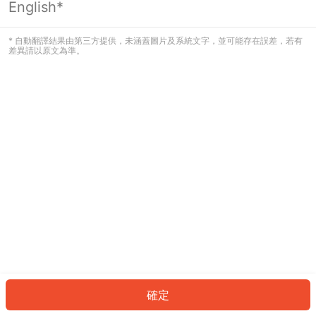
English*
發生錯誤！請登入並再試一次或回到主
頁。
* 自動翻譯結果由第三方提供，未涵蓋圖片及系統文字，並可能存在誤差，若有
差異請以原文為準。
登入
返回首頁
確定
ID: 122d45d2db6-7f6d-4651-81a1-ed11cd5c24c8