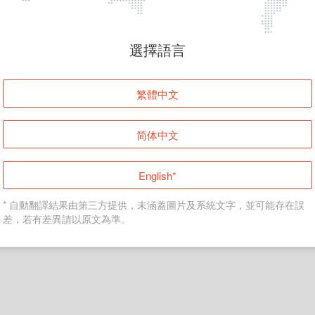
頁面無法顯示
選擇語言
發生錯誤！請登入並再試一次或回到主頁。
繁體中文
登入
简体中文
返回首頁
English*
* 自動翻譯結果由第三方提供，未涵蓋圖片及系統文字，並可能存在誤
差，若有差異請以原文為準。