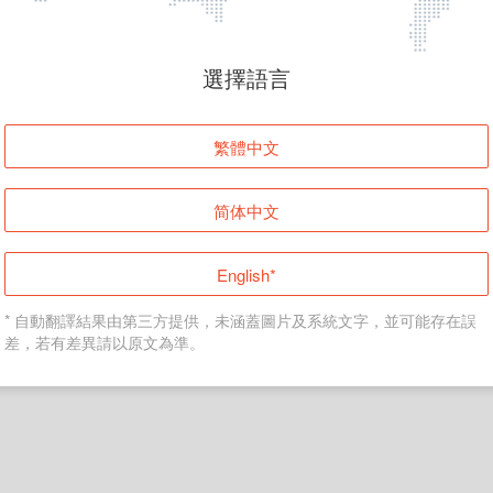
頁面無法顯示
選擇語言
發生錯誤！請登入並再試一次或回到主頁。
繁體中文
登入
简体中文
返回首頁
English*
* 自動翻譯結果由第三方提供，未涵蓋圖片及系統文字，並可能存在誤
差，若有差異請以原文為準。