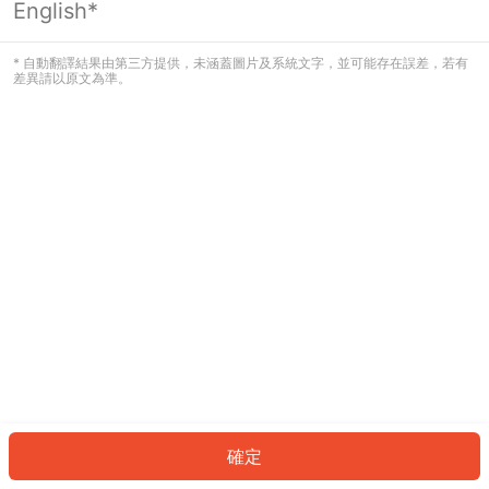
English*
發生錯誤！請登入並再試一次或回到主
頁。
* 自動翻譯結果由第三方提供，未涵蓋圖片及系統文字，並可能存在誤差，若有
差異請以原文為準。
登入
返回首頁
確定
ID: 77035dfb9d3-d1d9-4013-adde-10b498f3476c