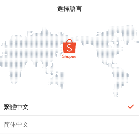
選擇語言
繁體中文
简体中文
頁面無法顯示