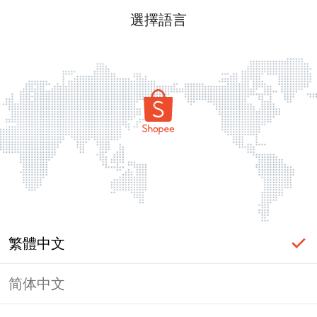
選擇語言
繁體中文
简体中文
頁面無法顯示