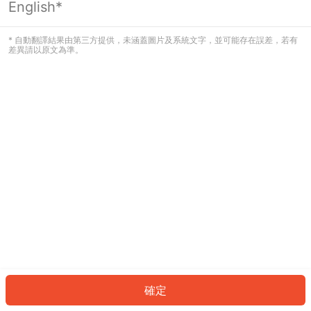
English*
發生錯誤！請登入並再試一次或回到主
頁。
* 自動翻譯結果由第三方提供，未涵蓋圖片及系統文字，並可能存在誤差，若有
差異請以原文為準。
登入
返回首頁
確定
ID: 8049eb38d2e-51bc-4035-b061-acf54ebfecc8