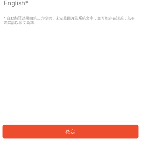
English*
發生錯誤！請登入並再試一次或回到主
頁。
* 自動翻譯結果由第三方提供，未涵蓋圖片及系統文字，並可能存在誤差，若有
差異請以原文為準。
登入
返回首頁
確定
ID: 241b946db53-a39b-4b4c-9f59-7695c2f42c06