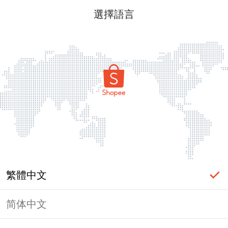
選擇語言
繁體中文
简体中文
頁面無法顯示