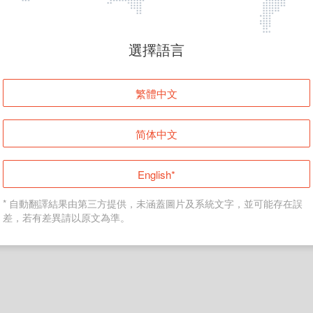
頁面無法顯示
選擇語言
發生錯誤！請登入並再試一次或回到主頁。
繁體中文
登入
简体中文
返回首頁
English*
* 自動翻譯結果由第三方提供，未涵蓋圖片及系統文字，並可能存在誤
差，若有差異請以原文為準。