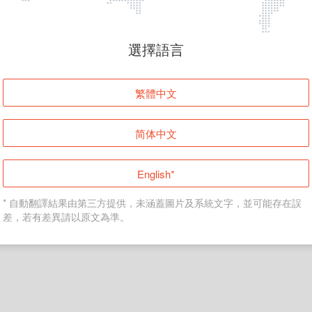
頁面無法顯示
選擇語言
發生錯誤！請登入並再試一次或回到主頁。
繁體中文
登入
简体中文
返回首頁
English*
* 自動翻譯結果由第三方提供，未涵蓋圖片及系統文字，並可能存在誤
差，若有差異請以原文為準。