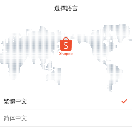
選擇語言
繁體中文
简体中文
頁面無法顯示