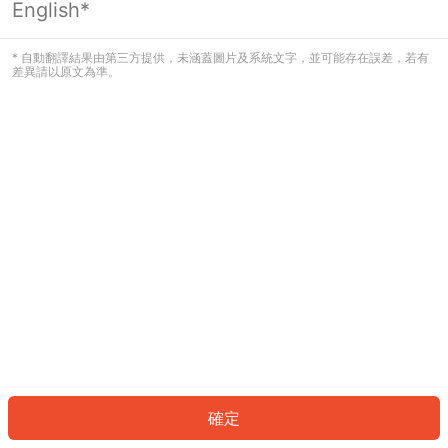
English*
發生錯誤！請登入並再試一次或回到主
頁。
* 自動翻譯結果由第三方提供，未涵蓋圖片及系統文字，並可能存在誤差，若有
差異請以原文為準。
登入
返回首頁
確定
ID: 52871841426-bb7b-4785-9185-e0247a050705