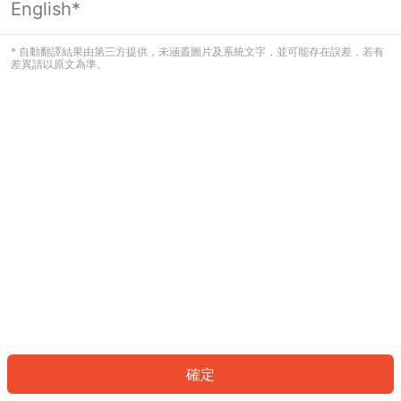
English*
發生錯誤！請登入並再試一次或回到主
頁。
* 自動翻譯結果由第三方提供，未涵蓋圖片及系統文字，並可能存在誤差，若有
差異請以原文為準。
登入
返回首頁
確定
ID: 869001a0bf9-b520-4813-b3ca-78579c4225b0