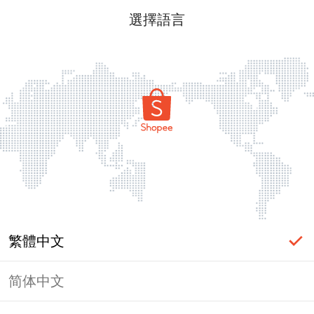
選擇語言
繁體中文
简体中文
頁面無法顯示