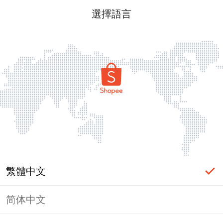
選擇語言
繁體中文
简体中文
頁面無法顯示