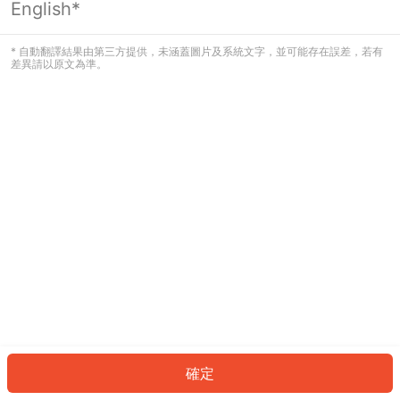
English*
發生錯誤！請登入並再試一次或回到主
頁。
* 自動翻譯結果由第三方提供，未涵蓋圖片及系統文字，並可能存在誤差，若有
差異請以原文為準。
登入
返回首頁
確定
ID: 5719a2b21fc-ee55-4f35-9304-747f747adfa3