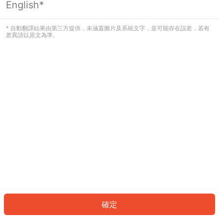
English*
發生錯誤！請登入並再試一次或回到主
頁。
* 自動翻譯結果由第三方提供，未涵蓋圖片及系統文字，並可能存在誤差，若有
差異請以原文為準。
登入
返回首頁
確定
ID: 674e72a441f-c7bc-437b-bd41-624fe83f74f6