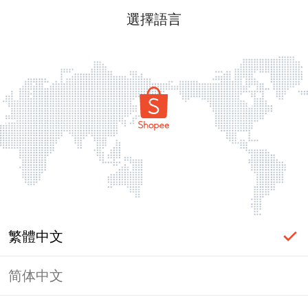
選擇語言
繁體中文
简体中文
頁面無法顯示