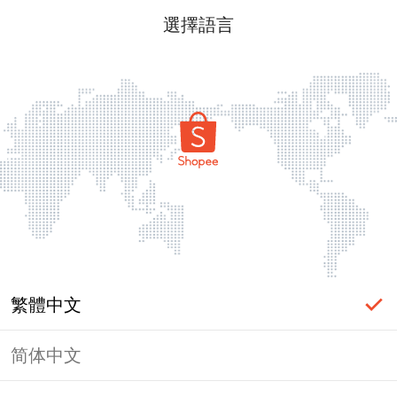
選擇語言
繁體中文
简体中文
頁面無法顯示