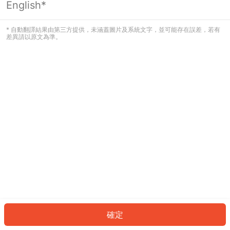
English*
發生錯誤！請登入並再試一次或回到主
頁。
* 自動翻譯結果由第三方提供，未涵蓋圖片及系統文字，並可能存在誤差，若有
差異請以原文為準。
登入
返回首頁
確定
ID: 348d19ddba2-bff3-4528-b0f3-36dbc0de4065