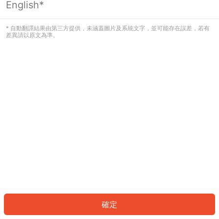
English*
發生錯誤！請登入並再試一次或回到主
頁。
* 自動翻譯結果由第三方提供，未涵蓋圖片及系統文字，並可能存在誤差，若有
差異請以原文為準。
登入
返回首頁
確定
ID: 5769a27c6b5-2f06-4377-b229-d6356380a680