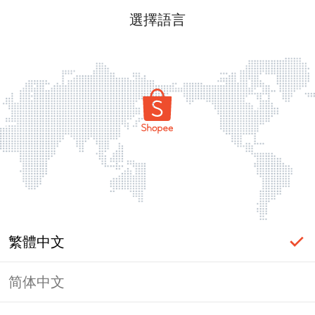
選擇語言
繁體中文
简体中文
頁面無法顯示