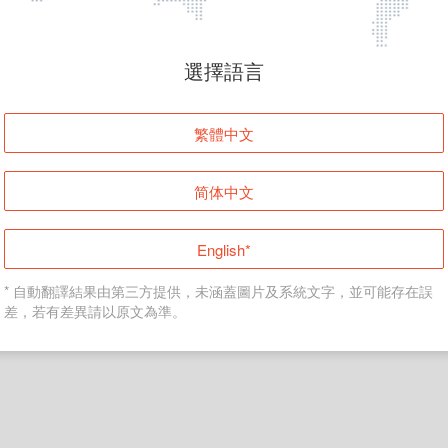
頁面無法顯示
選擇語言
發生錯誤！請登入並再試一次或回到主頁。
繁體中文
登入
简体中文
返回首頁
English*
* 自動翻譯結果由第三方提供，未涵蓋圖片及系統文字，並可能存在誤
差，若有差異請以原文為準。