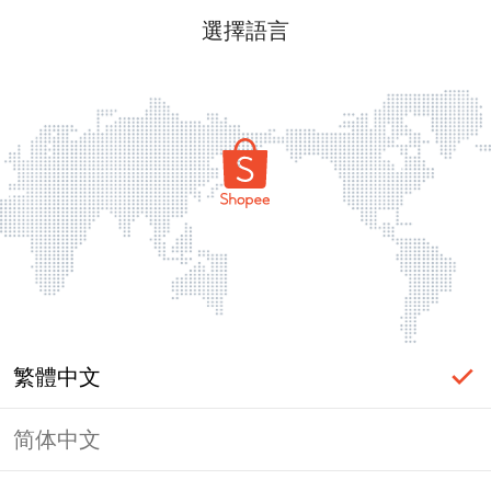
選擇語言
繁體中文
简体中文
頁面無法顯示