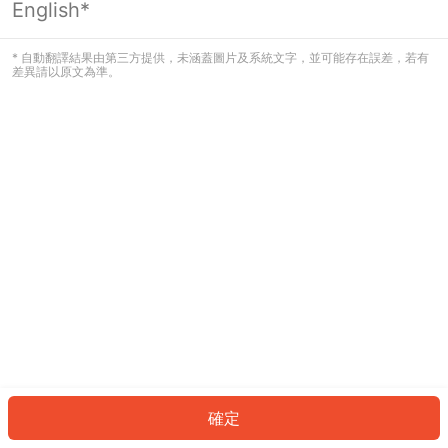
English*
發生錯誤！請登入並再試一次或回到主
頁。
* 自動翻譯結果由第三方提供，未涵蓋圖片及系統文字，並可能存在誤差，若有
差異請以原文為準。
登入
返回首頁
確定
ID: 870e6d87c04-ce79-41a3-b2f3-eec4079055d7