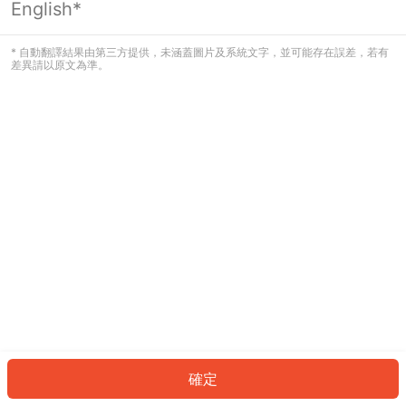
English*
發生錯誤！請登入並再試一次或回到主
頁。
* 自動翻譯結果由第三方提供，未涵蓋圖片及系統文字，並可能存在誤差，若有
差異請以原文為準。
登入
返回首頁
確定
ID: 532b16f0a25-49b9-4f74-ad03-a59a39b64d44