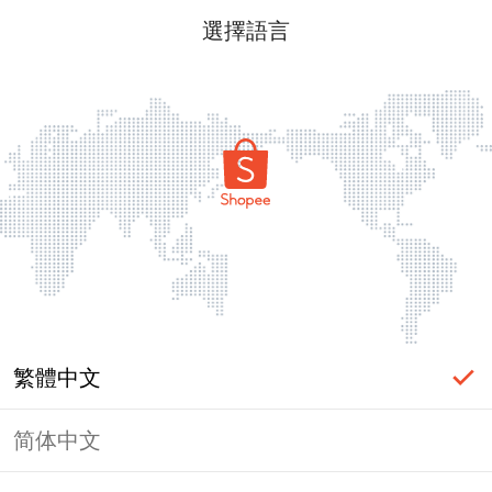
選擇語言
繁體中文
简体中文
頁面無法顯示