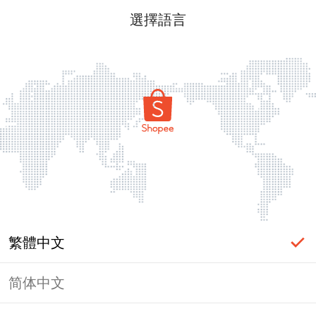
選擇語言
繁體中文
简体中文
頁面無法顯示