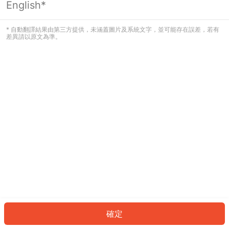
English*
發生錯誤！請登入並再試一次或回到主
頁。
* 自動翻譯結果由第三方提供，未涵蓋圖片及系統文字，並可能存在誤差，若有
差異請以原文為準。
登入
返回首頁
確定
ID: 9822d33cc73-451a-4280-86a8-c05c66aca7c0