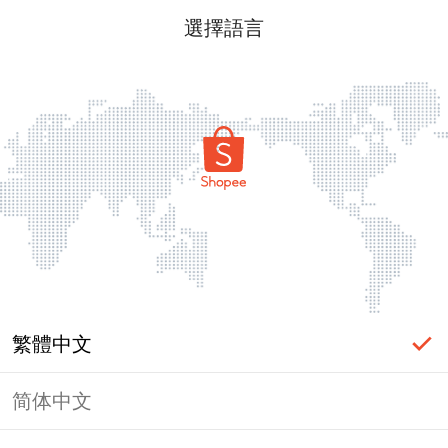
選擇語言
繁體中文
简体中文
頁面無法顯示