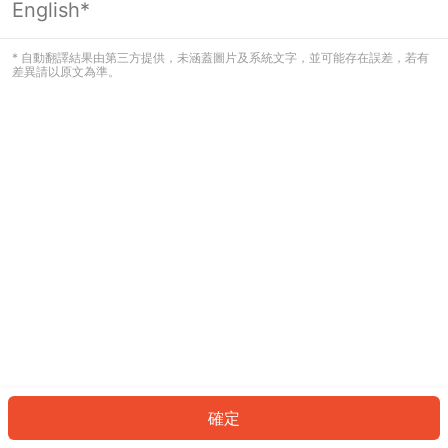
English*
發生錯誤！請登入並再試一次或回到主
頁。
* 自動翻譯結果由第三方提供，未涵蓋圖片及系統文字，並可能存在誤差，若有
差異請以原文為準。
登入
返回首頁
確定
ID: 8612b64d568-0219-407d-993d-51972b073a2b