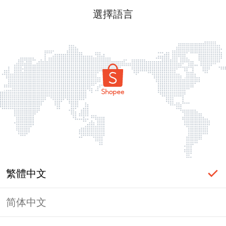
選擇語言
繁體中文
简体中文
頁面無法顯示