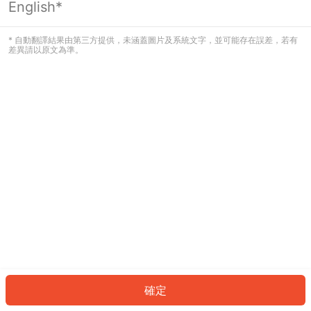
English*
發生錯誤！請登入並再試一次或回到主
頁。
* 自動翻譯結果由第三方提供，未涵蓋圖片及系統文字，並可能存在誤差，若有
差異請以原文為準。
登入
返回首頁
確定
ID: 937e26e978f-7187-4193-8a79-af48095e7dc4