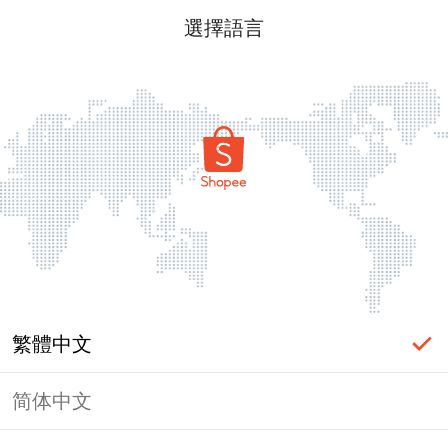
選擇語言
繁體中文
简体中文
頁面無法顯示