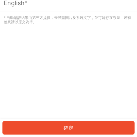
English*
發生錯誤！請登入並再試一次或回到主
頁。
* 自動翻譯結果由第三方提供，未涵蓋圖片及系統文字，並可能存在誤差，若有
差異請以原文為準。
登入
返回首頁
確定
ID: 606318816e0-6675-4afc-9aeb-d3129029301e