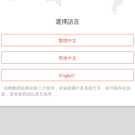
頁面無法顯示
選擇語言
發生錯誤！請登入並再試一次或回到主頁。
繁體中文
登入
简体中文
返回首頁
English*
* 自動翻譯結果由第三方提供，未涵蓋圖片及系統文字，並可能存在誤
差，若有差異請以原文為準。