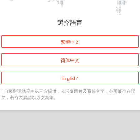
頁面無法顯示
選擇語言
發生錯誤！請登入並再試一次或回到主頁。
繁體中文
登入
简体中文
返回首頁
English*
* 自動翻譯結果由第三方提供，未涵蓋圖片及系統文字，並可能存在誤
差，若有差異請以原文為準。