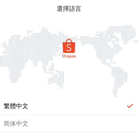
選擇語言
繁體中文
简体中文
頁面無法顯示