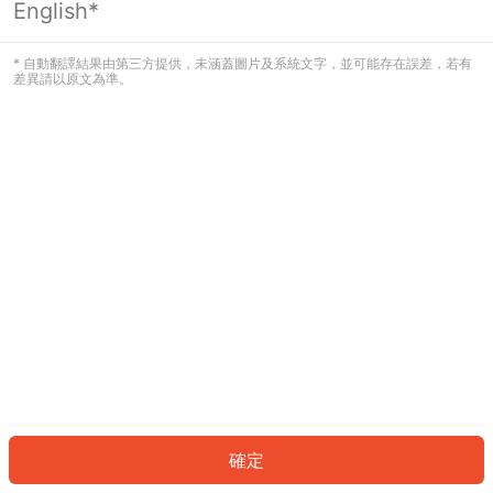
English*
發生錯誤！請登入並再試一次或回到主
頁。
* 自動翻譯結果由第三方提供，未涵蓋圖片及系統文字，並可能存在誤差，若有
差異請以原文為準。
登入
返回首頁
確定
ID: 18437c93a85-6360-4cbe-ab1f-1ecbe8fb91b7