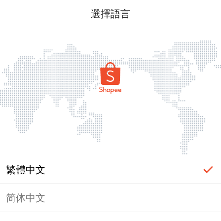
選擇語言
繁體中文
简体中文
頁面無法顯示