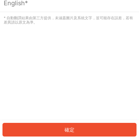
English*
發生錯誤！請登入並再試一次或回到主
頁。
* 自動翻譯結果由第三方提供，未涵蓋圖片及系統文字，並可能存在誤差，若有
差異請以原文為準。
登入
返回首頁
確定
ID: 224024824c1-31a2-478c-971f-8cbeedf8b395