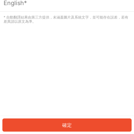
English*
發生錯誤！請登入並再試一次或回到主
頁。
* 自動翻譯結果由第三方提供，未涵蓋圖片及系統文字，並可能存在誤差，若有
差異請以原文為準。
登入
返回首頁
確定
ID: 798c450847d-9646-4ff8-bf62-fcbb0b6b1f56