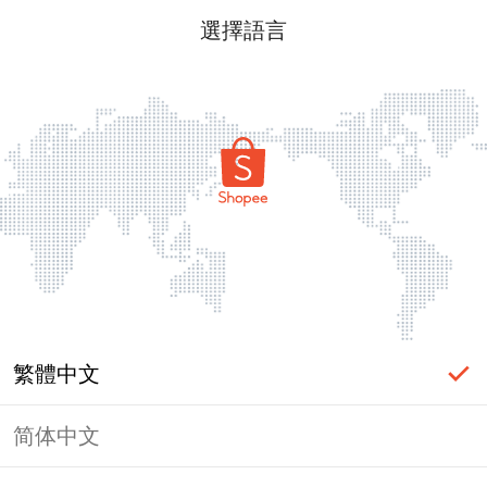
選擇語言
繁體中文
简体中文
頁面無法顯示