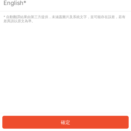
English*
發生錯誤！請登入並再試一次或回到主
頁。
* 自動翻譯結果由第三方提供，未涵蓋圖片及系統文字，並可能存在誤差，若有
差異請以原文為準。
登入
返回首頁
確定
ID: 490afbf13f4-d41d-4b05-af08-1f5055a9913d