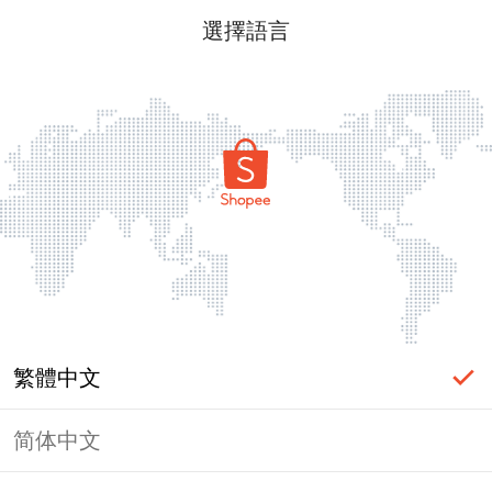
選擇語言
繁體中文
简体中文
頁面無法顯示