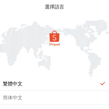
選擇語言
繁體中文
简体中文
頁面無法顯示