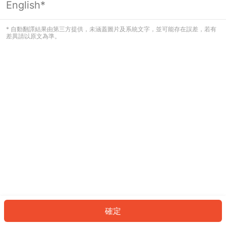
English*
發生錯誤！請登入並再試一次或回到主
頁。
* 自動翻譯結果由第三方提供，未涵蓋圖片及系統文字，並可能存在誤差，若有
差異請以原文為準。
登入
返回首頁
確定
ID: 50539d1941b-a45d-4b1d-b4ea-f4abf2428d83