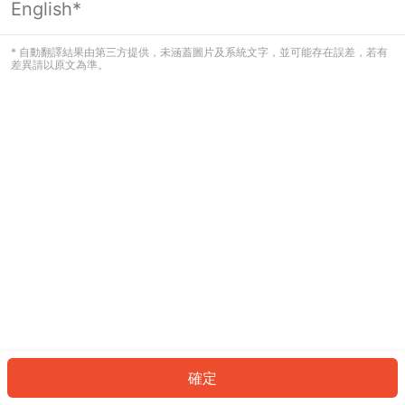
English*
發生錯誤！請登入並再試一次或回到主
頁。
* 自動翻譯結果由第三方提供，未涵蓋圖片及系統文字，並可能存在誤差，若有
差異請以原文為準。
登入
返回首頁
確定
ID: 184e86357df-fba3-46bf-bafa-bc4b4a45e34f