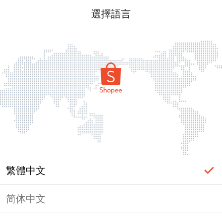
選擇語言
繁體中文
简体中文
頁面無法顯示