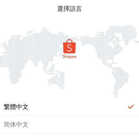
選擇語言
繁體中文
简体中文
頁面無法顯示