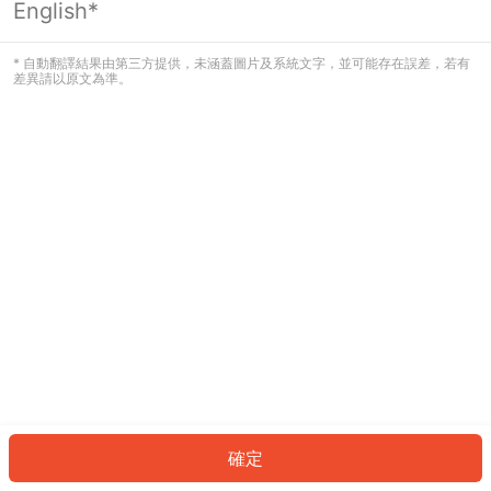
English*
發生錯誤！請登入並再試一次或回到主
頁。
* 自動翻譯結果由第三方提供，未涵蓋圖片及系統文字，並可能存在誤差，若有
差異請以原文為準。
登入
返回首頁
確定
ID: 1376dd8d4d3-69b8-4536-bd42-e2532d80ccd4