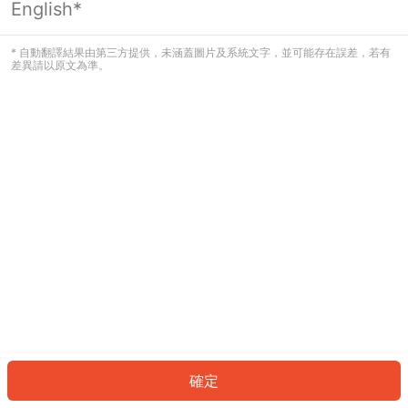
English*
發生錯誤！請登入並再試一次或回到主
頁。
* 自動翻譯結果由第三方提供，未涵蓋圖片及系統文字，並可能存在誤差，若有
差異請以原文為準。
登入
返回首頁
確定
ID: 7352d5c77df-cbf0-4d30-a3e2-09cdc1a5a19a