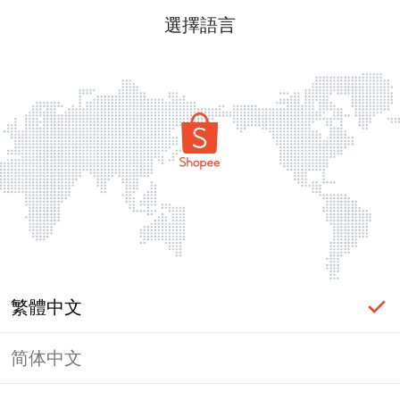
選擇語言
繁體中文
简体中文
頁面無法顯示