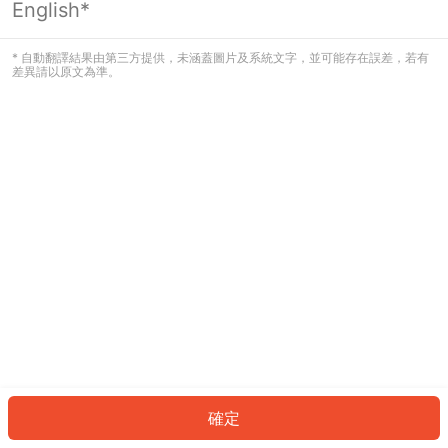
English*
發生錯誤！請登入並再試一次或回到主
頁。
* 自動翻譯結果由第三方提供，未涵蓋圖片及系統文字，並可能存在誤差，若有
差異請以原文為準。
登入
返回首頁
確定
ID: 993fbf7bfb8-e0e3-4105-a658-43a2b85f983f