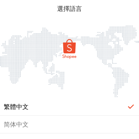
選擇語言
繁體中文
简体中文
頁面無法顯示