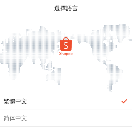
選擇語言
繁體中文
简体中文
頁面無法顯示