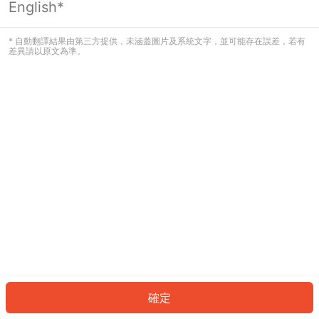
English*
發生錯誤！請登入並再試一次或回到主
頁。
* 自動翻譯結果由第三方提供，未涵蓋圖片及系統文字，並可能存在誤差，若有
差異請以原文為準。
登入
返回首頁
確定
ID: 962ff5870c4-f7be-43d9-94d0-139e9f9816db