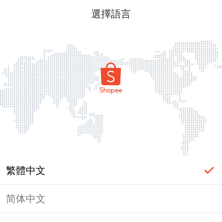
選擇語言
繁體中文
简体中文
頁面無法顯示