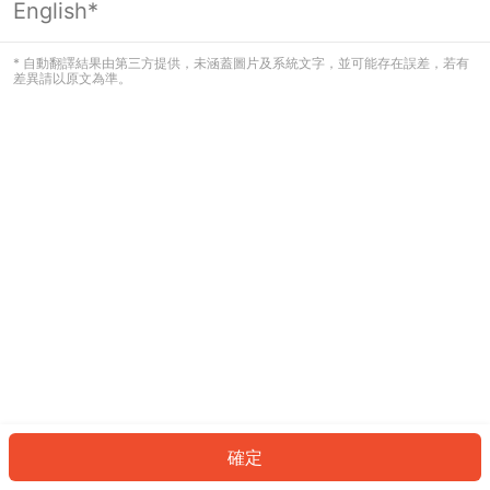
English*
發生錯誤！請登入並再試一次或回到主
頁。
* 自動翻譯結果由第三方提供，未涵蓋圖片及系統文字，並可能存在誤差，若有
差異請以原文為準。
登入
返回首頁
確定
ID: 58270dcf995-45df-4600-86b9-4d8250daaf20