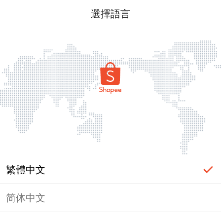
選擇語言
繁體中文
简体中文
頁面無法顯示