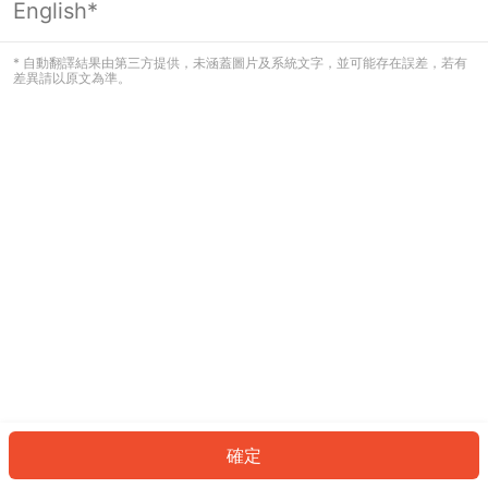
English*
發生錯誤！請登入並再試一次或回到主
頁。
* 自動翻譯結果由第三方提供，未涵蓋圖片及系統文字，並可能存在誤差，若有
差異請以原文為準。
登入
返回首頁
確定
ID: 334266f4a14-2149-4531-b7eb-f925986fceca