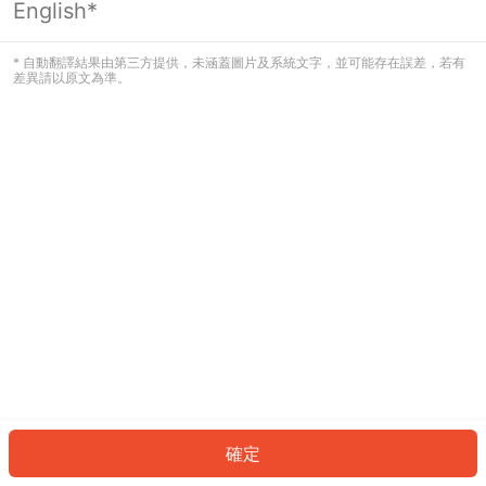
English*
發生錯誤！請登入並再試一次或回到主
頁。
* 自動翻譯結果由第三方提供，未涵蓋圖片及系統文字，並可能存在誤差，若有
差異請以原文為準。
登入
返回首頁
確定
ID: 427087668a7-40ff-4e1d-a355-c95df6a4d38b