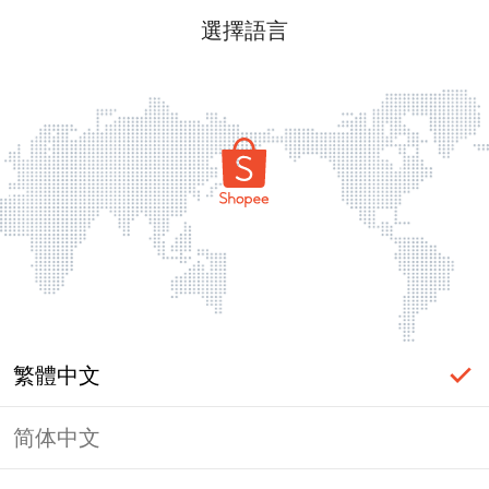
選擇語言
繁體中文
简体中文
頁面無法顯示