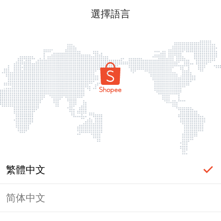
選擇語言
繁體中文
简体中文
頁面無法顯示