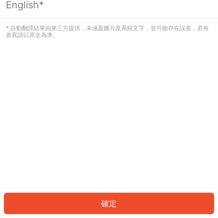
English*
發生錯誤！請登入並再試一次或回到主
頁。
* 自動翻譯結果由第三方提供，未涵蓋圖片及系統文字，並可能存在誤差，若有
差異請以原文為準。
登入
返回首頁
確定
ID: 75310190986-324a-43a7-987e-f92ec70703d6