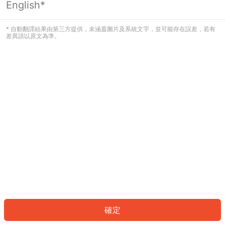
English*
發生錯誤！請登入並再試一次或回到主
頁。
* 自動翻譯結果由第三方提供，未涵蓋圖片及系統文字，並可能存在誤差，若有
差異請以原文為準。
登入
返回首頁
確定
ID: 328fb8b54b4-1937-4d67-9f4e-df5605b44cd5