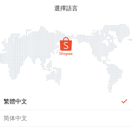
選擇語言
繁體中文
简体中文
頁面無法顯示