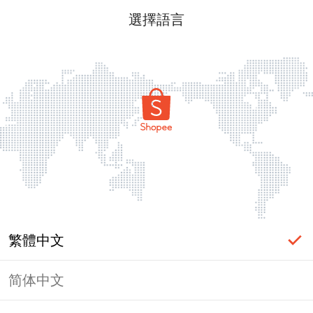
選擇語言
繁體中文
简体中文
頁面無法顯示