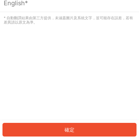
English*
發生錯誤！請登入並再試一次或回到主
頁。
* 自動翻譯結果由第三方提供，未涵蓋圖片及系統文字，並可能存在誤差，若有
差異請以原文為準。
登入
返回首頁
確定
ID: 203a3526d3e-b78d-428d-9529-abbc4e8868f9