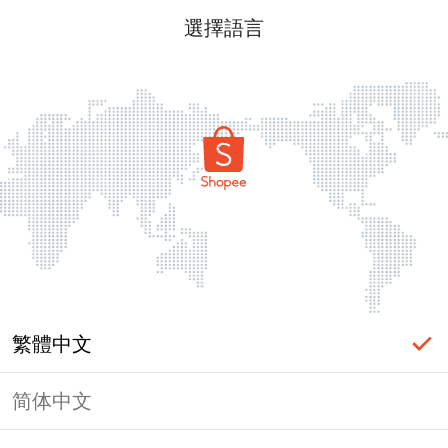
選擇語言
繁體中文
简体中文
頁面無法顯示