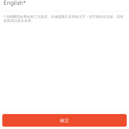
English*
發生錯誤！請登入並再試一次或回到主
頁。
* 自動翻譯結果由第三方提供，未涵蓋圖片及系統文字，並可能存在誤差，若有
差異請以原文為準。
登入
返回首頁
確定
ID: 5537041c464-1892-48a1-a7e2-c143e3ec402c