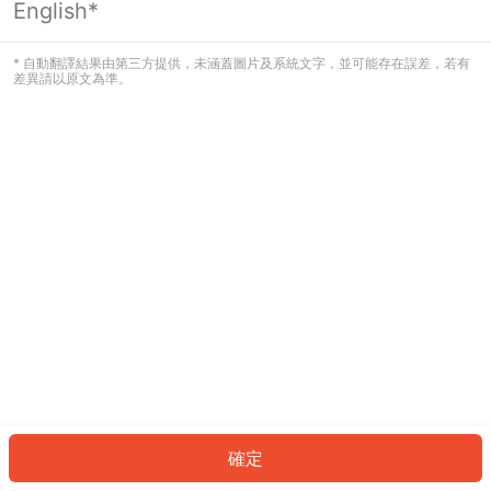
English*
發生錯誤！請登入並再試一次或回到主
頁。
* 自動翻譯結果由第三方提供，未涵蓋圖片及系統文字，並可能存在誤差，若有
差異請以原文為準。
登入
返回首頁
確定
ID: 6746891372c-daaa-4b1c-a687-0c975f345edb