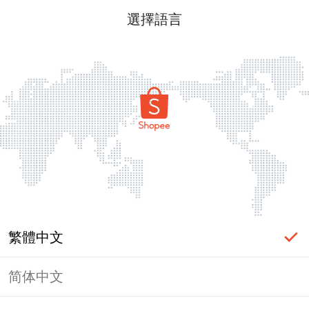
選擇語言
繁體中文
简体中文
頁面無法顯示