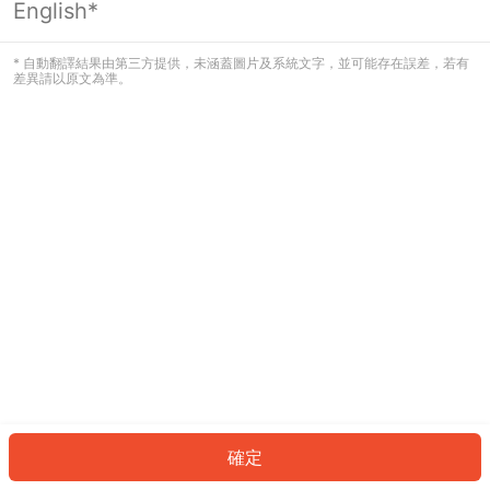
English*
發生錯誤！請登入並再試一次或回到主
頁。
* 自動翻譯結果由第三方提供，未涵蓋圖片及系統文字，並可能存在誤差，若有
差異請以原文為準。
登入
返回首頁
確定
ID: 6327b20bba1-304e-4acf-bc1e-613b4222800d