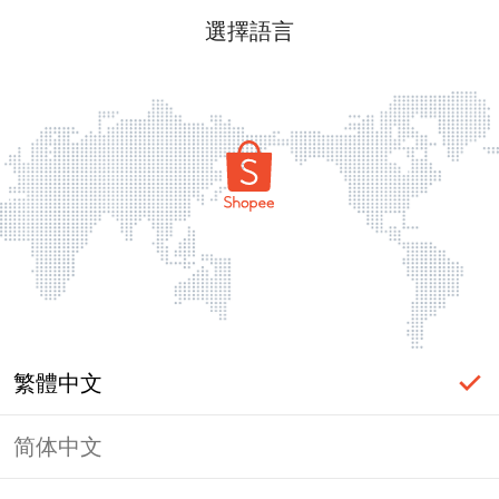
選擇語言
繁體中文
简体中文
頁面無法顯示