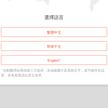
頁面無法顯示
選擇語言
發生錯誤！請登入並再試一次或回到主頁。
繁體中文
登入
简体中文
返回首頁
English*
* 自動翻譯結果由第三方提供，未涵蓋圖片及系統文字，並可能存在誤
差，若有差異請以原文為準。