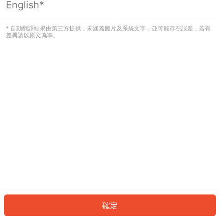
English*
發生錯誤！請登入並再試一次或回到主
頁。
* 自動翻譯結果由第三方提供，未涵蓋圖片及系統文字，並可能存在誤差，若有
差異請以原文為準。
登入
返回首頁
確定
ID: 3138a8af77-a340-4db9-b638-27c602dbae5f