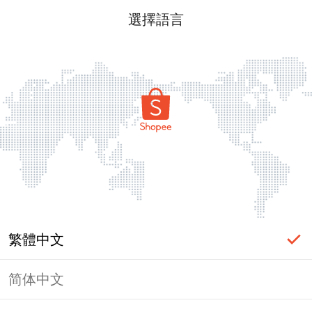
選擇語言
繁體中文
简体中文
頁面無法顯示