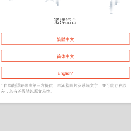
頁面無法顯示
選擇語言
發生錯誤！請登入並再試一次或回到主頁。
繁體中文
登入
简体中文
返回首頁
English*
* 自動翻譯結果由第三方提供，未涵蓋圖片及系統文字，並可能存在誤
差，若有差異請以原文為準。